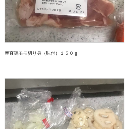
産直鶏モモ切り身（味付）１５０ｇ